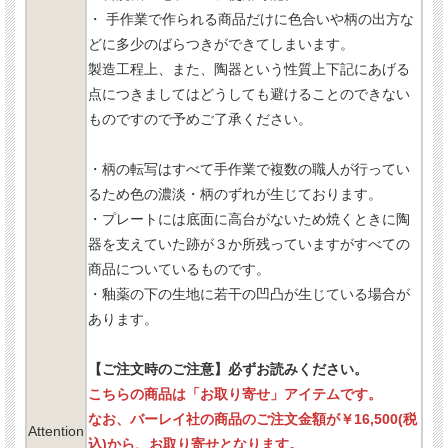
・ 手作業で作られる商品だけに色合いや柄の出方な
どに多少のばらつきができてしまいます。
製造工程上、また、陶器という性質上下記にあげる
点につきましてはどうしても避けることのできない
ものですので予めご了承ください。
・柄の転写はすべて手作業で複数の職人が行ってい
るため色の濃淡・柄のずれが生じております。
・プレートには底面に高台がないため焼くときに陶
器を支えていた跡が３か所残っていますがすべての
商品についているものです。
・釉薬の下の生地に若干の凹凸が生じている場合が
あります。
【ご注文時のご注意】必ずお読みください。
こちらの商品は「お取り寄せ」アイテムです。
なお、バーレイ社の商品のご注文金額が￥16,500(税
Attention
込)から、お取り寄せとなります。