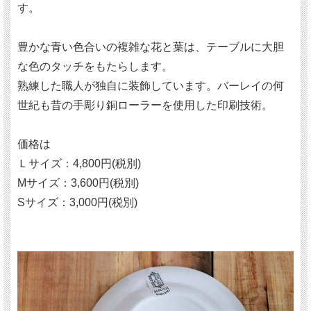
す。
豊かな青い色合いの複雑な花と葉は、テーブルに大胆
な色のタッチをもたらします。
熟練した職人が独自に装飾しています。バーレイの何
世紀も昔の手彫り銅ローラーを使用した印刷技術。
価格は
Ｌサイズ：4,800円(税別)
Mサイズ：3,600円(税別)
Sサイズ：3,000円(税別)