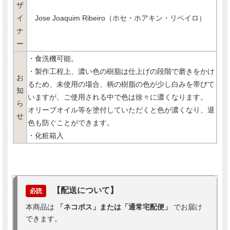
ザ
イ
Jose Joaquim Ribeiro（ホセ・ホアキン・リベイロ）
ナ
ー
・食洗機可能。
・製作工程上、濃い色の樹脂は仕上げの段階で磨きをかけ
お
るため、未使用の場合、柄の樹脂の色が少し白みを帯びて
知
いますが、ご使用される中で色は徐々に濃くなります。
ら
オリーブオイル等を塗付していただくと色が濃くなり、退
せ
色も防ぐことができます。
・化粧箱入
【配送について】
必読
本商品は
「ネコポス」または「通常宅配便」
でお届け
できます。