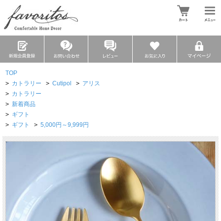
TOP
>
カトラリー
>
Cutipol
>
アリス
>
カトラリー
>
新着商品
>
ギフト
>
ギフト
>
5,000円～9,999円