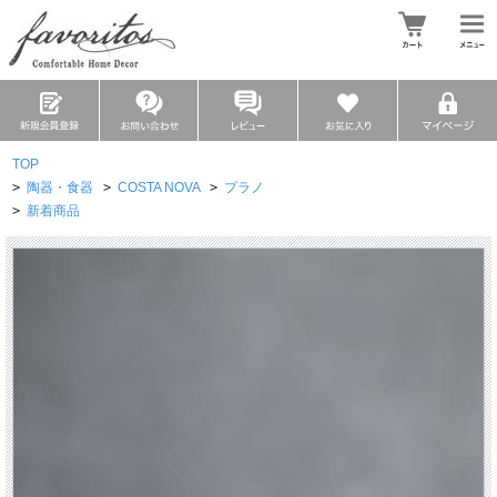
TOP
>
陶器・食器
>
COSTA NOVA
>
プラノ
>
新着商品