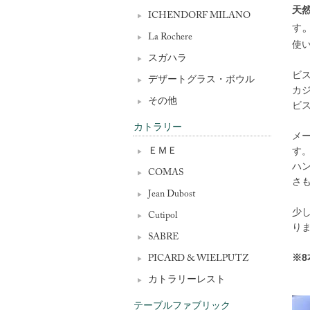
天
ICHENDORF MILANO
す
La Rochere
使
スガハラ
ビ
デザートグラス・ボウル
カ
その他
ビ
カトラリー
メ
す
ＥＭＥ
ハ
COMAS
さ
Jean Dubost
少
Cutipol
り
SABRE
※
PICARD & WIELPUTZ
カトラリーレスト
テーブルファブリック