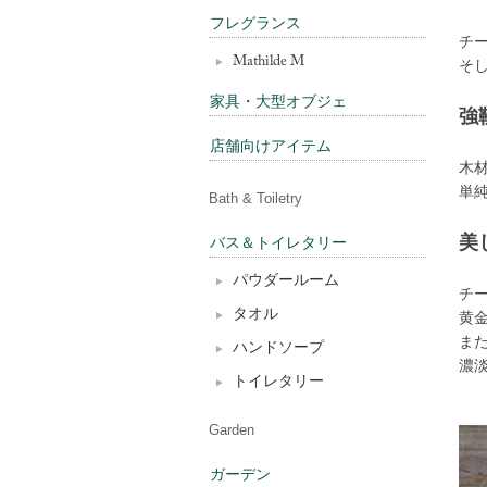
フレグランス
チ
Mathilde M
そ
家具・大型オブジェ
強
店舗向けアイテム
木
単
Bath & Toiletry
美
バス＆トイレタリー
パウダールーム
チ
タオル
黄
ま
ハンドソープ
濃
トイレタリー
Garden
ガーデン