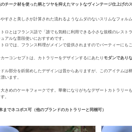
然のチーク材を使った柄とツヤを抑えたマットなヴィンテージ仕上げの
。
いやすさと美しさが計算された流れるようなムダのないスリムなフォル
ストロとはフランス語で「誰でも気軽に利用できる小さな規模のレスト
ジュアルな普段使いにおすすめです。
ストロでは、フランス料理がメインで提供されますのでパーティーにも
ーカーコンセプトは、カトラリーをデザインするにあたり
モダンであり
。
ンドル部分を鋲留めしたデザインは昔からありますが、このアイテムは
も漂います。
し大きめのケーキフォークです。華奢になりがちなデザートカトラリー
ます。
8本までネコポス可（他のブランドのカトラリーと同梱可）