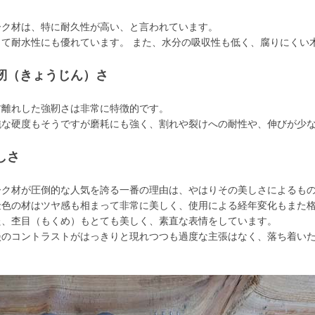
ーク材は、特に耐久性が高い、と言われています。
して耐水性にも優れています。 また、水分の吸収性も低く、腐りにくい
靭（きょうじん）さ
材離れした強靭さは非常に特徴的です。
純な硬度もそうですが磨耗にも強く、割れや裂けへの耐性や、伸びが少
しさ
ーク材が圧倒的な人気を誇る一番の理由は、やはりその美しさによるも
金色の材はツヤ感も相まって非常に美しく、使用による経年変化もまた
た、杢目（もくめ）もとても美しく、素直な表情をしています。
淡のコントラストがはっきりと現れつつも過度な主張はなく、落ち着い