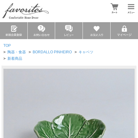
TOP
>
陶器・食器
>
BORDALLO PINHEIRO
>
キャベツ
>
新着商品