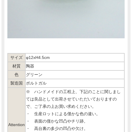
サイズ
φ12xH4.5cm
材質
陶器
色
グリーン
製造国
ポルトガル
※ ハンドメイドの工程上、下記のことに関しまし
ては良品として出荷させていただいておりますの
で、ご了承の上お買い求めください。
・ 生産ロットによる僅かな色の違い。
・ 表面の僅かな凹凸やチリ跡。
Attention
・ 高台裏の多少の凹凸や欠け。