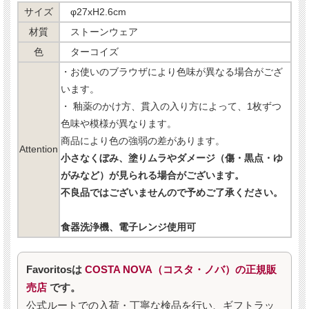
サイズ
φ27xH2.6cm
材質
ストーンウェア
色
ターコイズ
・お使いのブラウザにより色味が異なる場合がござ
います。
・ 釉薬のかけ方、貫入の入り方によって、1枚ずつ
色味や模様が異なります。
商品により色の強弱の差があります。
Attention
小さなくぼみ、塗りムラやダメージ（傷・黒点・ゆ
がみなど）が見られる場合がございます。
不良品ではございませんので予めご了承ください。
食器洗浄機、電子レンジ使用可
Favoritosは
COSTA NOVA（コスタ・ノバ）の正規販
売店
です。
公式ルートでの入荷・丁寧な検品を行い、ギフトラッ