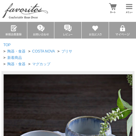
TOP
>
陶器・食器
>
COSTA NOVA
>
ブリサ
>
新着商品
>
陶器・食器
>
マグカップ