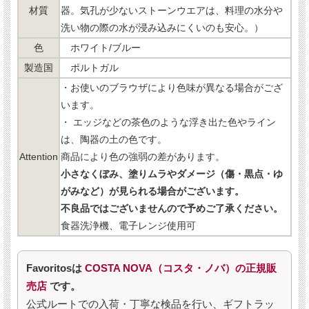
材質
器。気孔が少ないストーンウエアは、料理の水分や
洗い物の際の水が浸み込みにくいのも安心。）
色
ホワイト/ブルー
製造国
ポルトガル
・お使いのブラウザにより色味が異なる場合がござ
います。
・ エッジなどの茶色のような浮き出た色やライン
は、陶器の土の色です。
Attention
商品により色の強弱の差があります。
小さなくぼみ、塗りムラやダメージ（傷・黒点・ゆ
がみなど）が見られる場合がございます。
不良品ではございませんので予めご了承ください。
食器洗浄機、電子レンジ使用可
Favoritosは
COSTA NOVA（コスタ・ノバ）の正規販
売店
です。
公式ルートでの入荷・丁寧な検品を行い、ギフトラッ