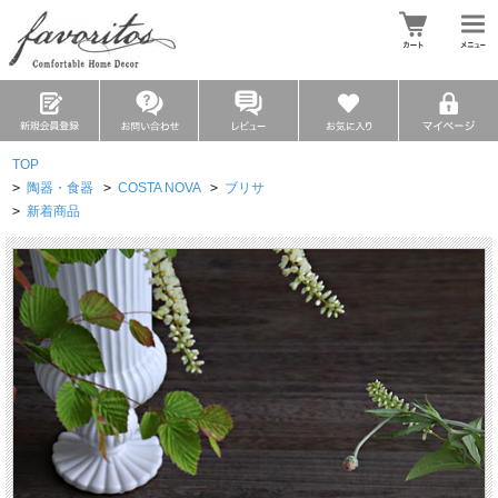
TOP
>
陶器・食器
>
COSTA NOVA
>
ブリサ
>
新着商品