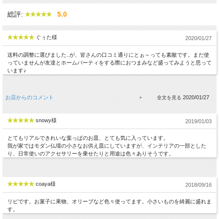
総評:
5.0
ぐぅた様
2020/01/27
送料の調整に選びました..が、皆さんの口コミ通りにとぉ～っても素敵です。まだ使
っていませんが友達とホームパーティをする際におつまみなど盛ってみようと思って
います♪
お店からのコメント
2020/01/27
snowy様
2019/01/03
とてもリアルできれいな葉っぱのお皿、とても気に入っています。
我が家ではモダン仏壇の小さなお供え皿にしていますが、インテリアの一部とした
り、日常使いのアクセサリーを乗せたりと用途は色々ありそうです。
coaya様
2018/09/16
リピです。お菓子に果物、オリーブなど色々使ってます。小さいものを綺麗に盛れま
す。