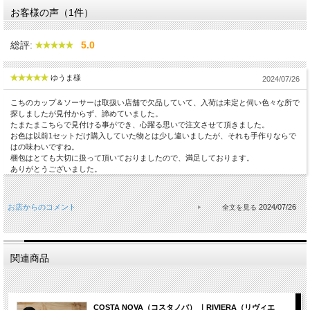
お客様の声（1件）
総評:
5.0
ゆうま様
2024/07/26
こちのカップ＆ソーサーは取扱い店舗で欠品していて、入荷は未定と伺い色々な所で
探しましたが見付からず、諦めていました。
たまたまこちらで見付ける事ができ、心躍る思いで注文させて頂きました。
お色は以前1セットだけ購入していた物とは少し違いましたが、それも手作りならで
はの味わいですね。
梱包はとても大切に扱って頂いておりましたので、満足しております。
ありがとうございました。
お店からのコメント
2024/07/26
関連商品
COSTA NOVA（コスタノバ） ｜RIVIERA（リヴィエ