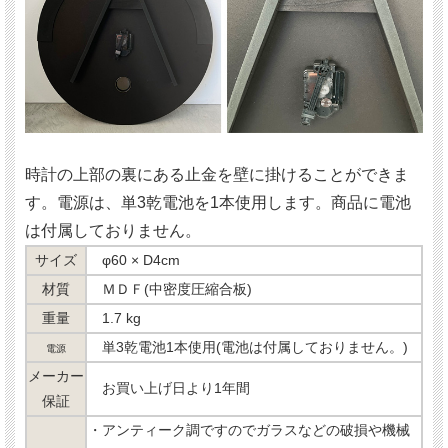
時計の上部の裏にある止金を壁に掛けることができま
す。電源は、単3乾電池を1本使用します。商品に電池
は付属しておりません。
サイズ
φ60 × D4cm
材質
ＭＤＦ(中密度圧縮合板)
重量
1.7 kg
単3乾電池1本使用(電池は付属しておりません。)
電源
メーカー
お買い上げ日より1年間
保証
・アンティーク調ですのでガラスなどの破損や機械