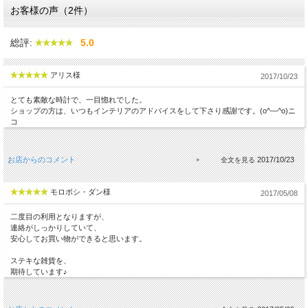
お客様の声（2件）
総評:
5.0
アリス様
2017/10/23
とても素敵な時計で、一目惚れでした。
ショップの方は、いつもインテリアのアドバイスをして下さり感謝です。(o^―^o)ニ
コ
お店からのコメント
2017/10/23
モロボシ・ダン様
2017/05/08
二度目の利用となりますが、
連絡がしっかりしていて、
安心してお買い物ができると思います。
ステキな雑貨を、
期待しています♪