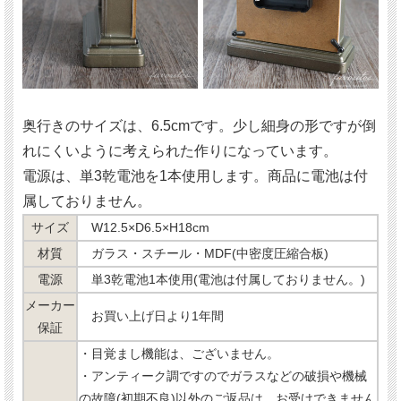
奥行きのサイズは、6.5cmです。少し細身の形ですが倒
れにくいように考えられた作りになっています。
電源は、単3乾電池を1本使用します。商品に電池は付
属しておりません。
サイズ
W12.5×D6.5×H18cm
材質
ガラス・スチール・MDF(中密度圧縮合板)
電源
単3乾電池1本使用(電池は付属しておりません。)
メーカー
お買い上げ日より1年間
保証
・目覚まし機能は、ございません。
・アンティーク調ですのでガラスなどの破損や機械
の故障(初期不良)以外の
ご返品は、お受けできません