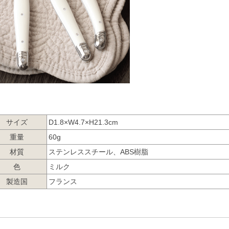
サイズ
D1.8×W4.7×H21.3cm
重量
60g
材質
ステンレススチール、ABS樹脂
色
ミルク
製造国
フランス