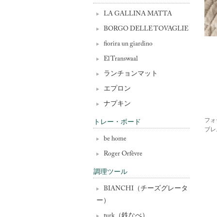
LA GALLINA MATTA
BORGO DELLE TOVAGLIE
fiorira un giardino
El Transwaal
ランチョンマット
エプロン
ナプキン
フォ
トレー・ボード
ブレ
be home
Roger Orfèvre
調理ツール
BIANCHI（チーズグレータ
ー）
turk（鉄なべ）