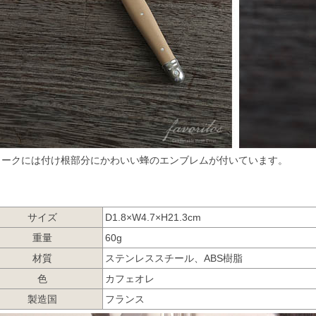
ォークには付け根部分にかわいい蜂のエンブレムが付いています。
サイズ
D1.8×W4.7×H21.3cm
重量
60g
材質
ステンレススチール、ABS樹脂
色
カフェオレ
製造国
フランス