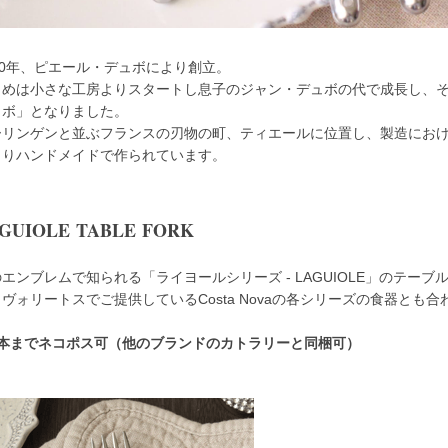
20年、ピエール・デュボにより創立。
めは小さな工房よりスタートし息子のジャン・デュボの代で成長し、その名がブ
ュボ」となりました。
ーリンゲンと並ぶフランスの刃物の町、ティエールに位置し、製造にお
よりハンドメイドで作られています。
GUIOLE TABLE FORK
エンブレムで知られる「ライヨールシリーズ - LAGUIOLE」のテー
ヴォリートスでご提供しているCosta Novaの各シリーズの食器とも
8本までネコポス可（他のブランドのカトラリーと同梱可）