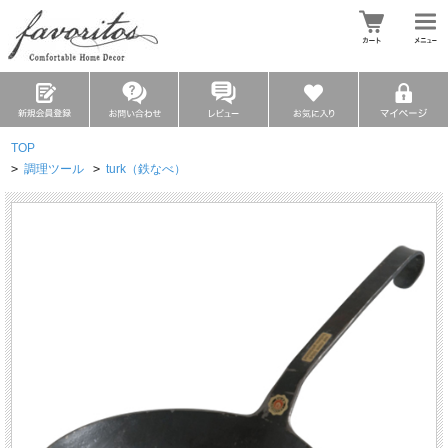
TOP
>
調理ツール
>
turk（鉄なべ）