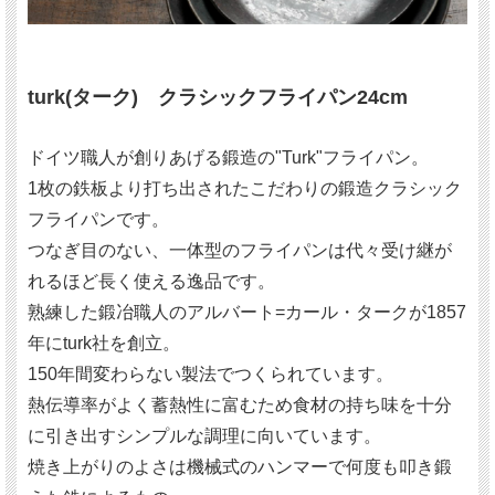
turk(ターク) クラシックフライパン24cm
ドイツ職人が創りあげる鍛造の"Turk"フライパン。
1枚の鉄板より打ち出されたこだわりの鍛造クラシック
フライパンです。
つなぎ目のない、一体型のフライパンは代々受け継が
れるほど長く使える逸品です。
熟練した鍛冶職人のアルバート=カール・タークが1857
年にturk社を創立。
150年間変わらない製法でつくられています。
熱伝導率がよく蓄熱性に富むため食材の持ち味を十分
に引き出すシンプルな調理に向いています。
焼き上がりのよさは機械式のハンマーで何度も叩き鍛