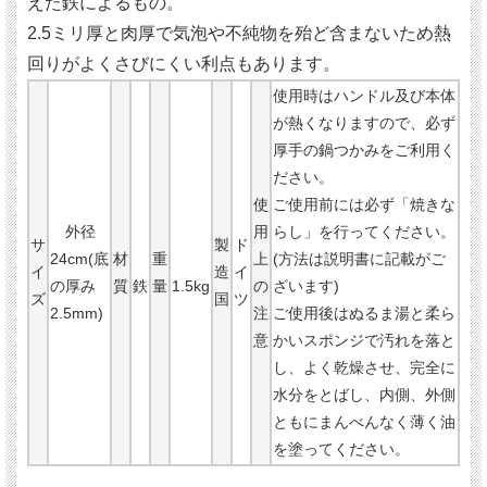
えた鉄によるもの。
2.5ミリ厚と肉厚で気泡や不純物を殆ど含まないため熱
回りがよくさびにくい利点もあります。
使用時はハンドル及び本体
が熱くなりますので、必ず
厚手の鍋つかみをご利用く
ださい。
使
ご使用前には必ず「焼きな
外径
用
らし」を行ってください。
サ
製
ド
24cm(底
材
重
上
(方法は説明書に記載がご
イ
造
イ
の厚み
質
鉄
量
1.5kg
の
ざいます)
ズ
国
ツ
2.5mm)
注
ご使用後はぬるま湯と柔ら
意
かいスポンジで汚れを落と
し、よく乾燥させ、完全に
水分をとばし、内側、外側
ともにまんべんなく薄く油
を塗ってください。