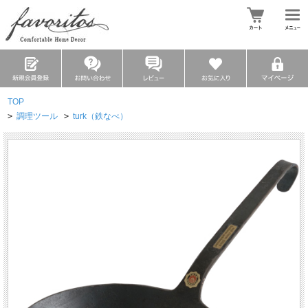
TOP
>
調理ツール
>
turk（鉄なべ）