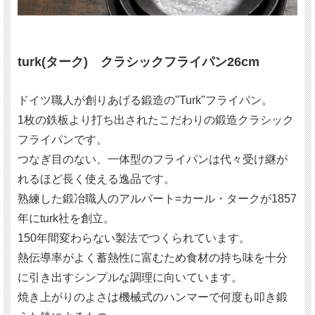
turk(ターク) クラシックフライパン26cm
ドイツ職人が創りあげる鍛造の"Turk"フライパン。
1枚の鉄板より打ち出されたこだわりの鍛造クラシック
フライパンです。
つなぎ目のない、一体型のフライパンは代々受け継が
れるほど長く使える逸品です。
熟練した鍛冶職人のアルバート=カール・タークが1857
年にturk社を創立。
150年間変わらない製法でつくられています。
熱伝導率がよく蓄熱性に富むため食材の持ち味を十分
に引き出すシンプルな調理に向いています。
焼き上がりのよさは機械式のハンマーで何度も叩き鍛