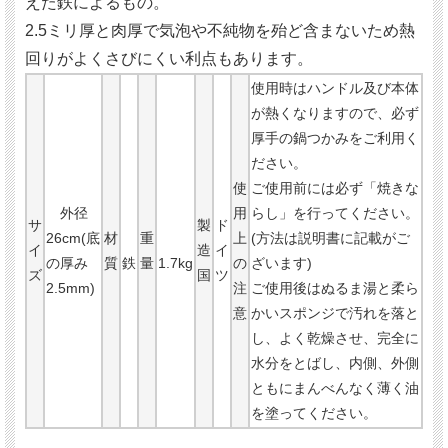
えた鉄によるもの。
2.5ミリ厚と肉厚で気泡や不純物を殆ど含まないため熱
回りがよくさびにくい利点もあります。
使用時はハンドル及び本体
が熱くなりますので、必ず
厚手の鍋つかみをご利用く
ださい。
使
ご使用前には必ず「焼きな
外径
用
らし」を行ってください。
サ
製
ド
26cm(底
材
重
上
(方法は説明書に記載がご
イ
造
イ
の厚み
質
鉄
量
1.7kg
の
ざいます)
ズ
国
ツ
2.5mm)
注
ご使用後はぬるま湯と柔ら
意
かいスポンジで汚れを落と
し、よく乾燥させ、完全に
水分をとばし、内側、外側
ともにまんべんなく薄く油
を塗ってください。