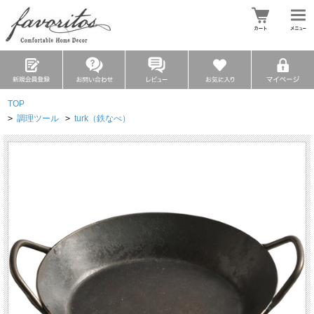
TOP
>
調理ツール
>
turk（鉄なべ）