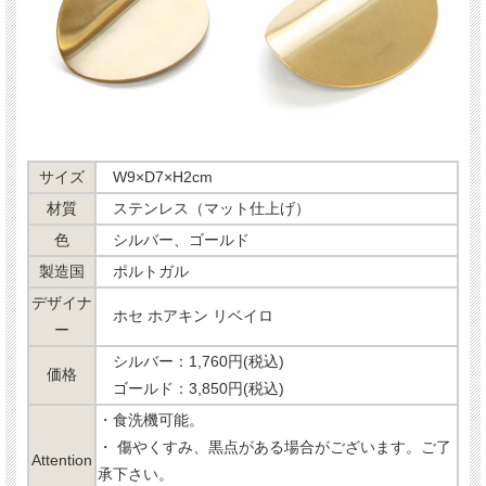
サイズ
W9×D7×H2cm
材質
ステンレス（マット仕上げ）
色
シルバー、ゴールド
製造国
ポルトガル
デザイナ
ホセ ホアキン リベイロ
ー
シルバー：1,760円(税込)
価格
ゴールド：3,850円(税込)
・食洗機可能。
・ 傷やくすみ、黒点がある場合がございます。ご了
Attention
承下さい。