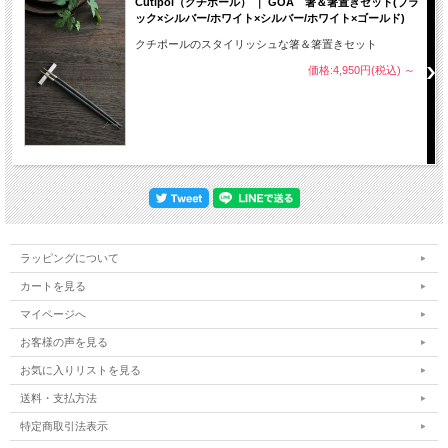
Cutipol（クチポール） ｜ GOA 箸＆箸置きセット(ブラ
ック×シルバー/ホワイト×シルバー/ホワイト×ゴールド)
クチポールのスタイリッシュな箸＆箸置きセット
価格:4,950円(税込)
～
ラッピングについて
カートを見る
マイページへ
お客様の声を見る
お気に入りリストを見る
送料・支払方法
特定商取引法表示