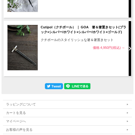
Cutipol（クチポール） ｜ GOA 箸＆箸置きセット(ブラ
ック×シルバー/ホワイト×シルバー/ホワイト×ゴールド)
クチポールのスタイリッシュな箸＆箸置きセット
価格:4,950円(税込)
～
ラッピングについて
カートを見る
マイページへ
お客様の声を見る