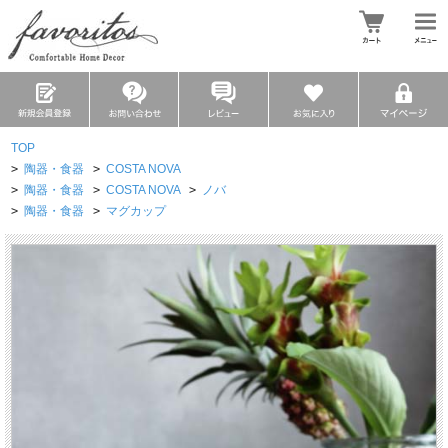
TOP
>
陶器・食器
>
COSTA NOVA
>
陶器・食器
>
COSTA NOVA
>
ノバ
>
陶器・食器
>
マグカップ