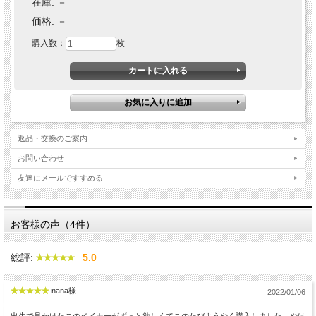
在庫:
－
価格:
－
購入数：
枚
返品・交換のご案内
お問い合わせ
友達にメールですすめる
お客様の声（4件）
総評:
5.0
nana様
2022/01/06
出先で見かけたこのベイカーがずっと欲しくてこのたびようやく購入しました。やは