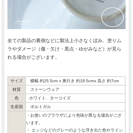
全ての製品の裏側などに製法上小さなくぼみ、塗りム
ラやダメージ（傷・欠け・黒点・ゆがみなど）が見ら
れる場合がございます。
サイズ
横幅 約25.5cm x 奥行き 約18.5cmx 高さ 約7cm
材質
ストーンウェア
色
ホワイト、ターコイズ
生産国
ポルトガル
・お使いのブラウザにより色味が異なる場合がござ
います。
・ エッジなどのグレーのような浮き出た色やライン