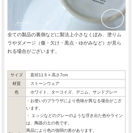
全ての製品の裏側などに製法上小さなくぼみ、塗りム
ラやダメージ（傷・欠け・黒点・ゆがみなど）が見ら
れる場合がございます。
サイズ
直径11.5 × 高さ7cm
材質
ストーンウェア
色
ホワイト、ターコイズ、デニム、サンドグレー
・お使いのブラウザにより色味が異なる場合がござ
います。
・ エッジなどのグレーのような浮き出た色やライン
は、陶器の土の色です。
商品により色の強弱の差があります。