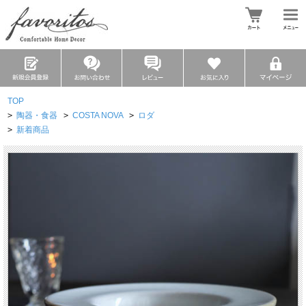
TOP
>
陶器・食器
>
COSTA NOVA
>
ロダ
>
新着商品