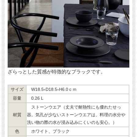
ざらっとした質感が特徴的なブラックです。
サイズ
W18.5
D18.5
H6.0ｃｍ
×
×
容量
0.26 L
ストーンウエア（丈夫で耐熱性にも優れたせっ
材質
器。気孔が少ないストーンウエアは、料理の水分や
洗い物の際の水が浸み込みにくいのも安心。）
色
ホワイト、ブラック