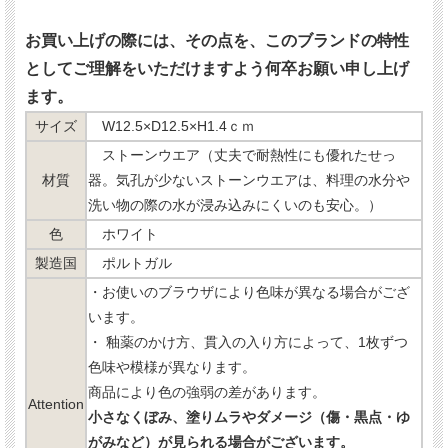
お買い上げの際には、その点を、このブランドの特性
としてご理解をいただけますよう何卒お願い申し上げ
ます。
サイズ
W12.5×D12.5×H1.4ｃｍ
ストーンウエア（丈夫で耐熱性にも優れたせっ
材質
器。気孔が少ないストーンウエアは、料理の水分や
洗い物の際の水が浸み込みにくいのも安心。）
色
ホワイト
製造国
ポルトガル
・お使いのブラウザにより色味が異なる場合がござ
います。
・ 釉薬のかけ方、貫入の入り方によって、1枚ずつ
色味や模様が異なります。
商品により色の強弱の差があります。
Attention
小さなくぼみ、塗りムラやダメージ（傷・黒点・ゆ
がみなど）が見られる場合がございます。