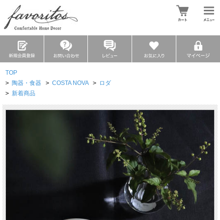
TOP
>
陶器・食器
>
COSTA NOVA
>
ロダ
>
新着商品