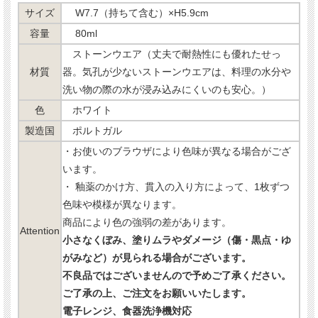
サイズ
W7.7（持ちて含む）×H5.9cm
容量
80ml
ストーンウエア（丈夫で耐熱性にも優れたせっ
材質
器。気孔が少ないストーンウエアは、料理の水分や
洗い物の際の水が浸み込みにくいのも安心。）
色
ホワイト
製造国
ポルトガル
・お使いのブラウザにより色味が異なる場合がござ
います。
・ 釉薬のかけ方、貫入の入り方によって、1枚ずつ
色味や模様が異なります。
商品により色の強弱の差があります。
Attention
小さなくぼみ、塗りムラやダメージ（傷・黒点・ゆ
がみなど）が見られる場合がございます。
不良品ではございませんので予めご了承ください。
ご了承の上、ご注文をお願いいたします。
電子レンジ、食器洗浄機対応