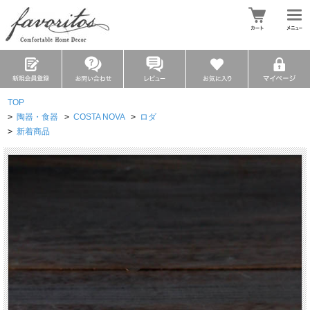
TOP
>
陶器・食器
>
COSTA NOVA
>
ロダ
>
新着商品