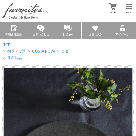
TOP
>
陶器・食器
>
COSTA NOVA
>
ロダ
>
新着商品