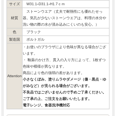
サイズ
W31.1
D31.1
H1.7ｃｍ
×
×
ストーンウエア（丈夫で耐熱性にも優れたせっ
材質
器。気孔が少ないストーンウエアは、料理の水分や
洗い物の際の水が浸み込みにくいのも安心。）
色
ブラック
製造国
ポルトガル
・お使いのブラウザにより色味が異なる場合がござ
います。
・ 釉薬のかけ方、貫入の入り方によって、1枚ずつ
色味や模様が異なります。
商品により色の強弱の差があります。
Attention
小さなくぼみ、塗りムラやダメージ（傷・黒点・ゆ
がみなど）が見られる場合がございます。
不良品ではございませんので予めご了承ください。
ご了承の上、ご注文をお願いいたします。
電子レンジ、食器洗浄機対応