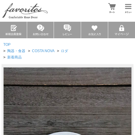
TOP
>
陶器・食器
>
COSTA NOVA
>
ロダ
>
新着商品