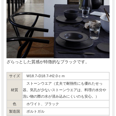
ざらっとした質感が特徴的なブラックです。
サイズ
W18.7
D18.7
H2.0ｃｍ
×
×
ストーンウエア（丈夫で耐熱性にも優れたせっ
材質
器。気孔が少ないストーンウエアは、料理の水分や
洗い物の際の水が浸み込みにくいのも安心。）
色
ホワイト、ブラック
製造国
ポルトガル