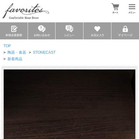
TOP
>
陶器・食器
>
STONECAST
>
新着商品