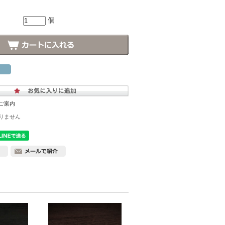
個
ご案内
りません