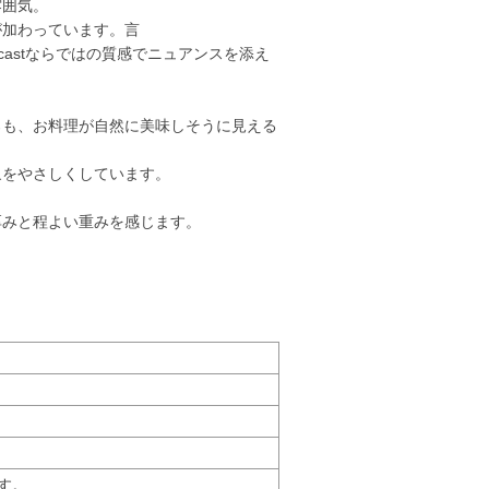
雰囲気。
が加わっています。言
castならではの質感でニュアンスを添え
ろも、お料理が自然に美味しそうに見える
象をやさしくしています。
厚みと程よい重みを感じます。
す。