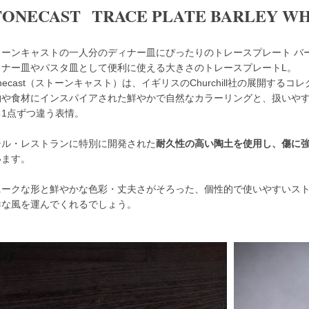
TONECAST TRACE PLATE BARLEY WH
ーンキャストの一人分のディナー皿にぴったりのトレースプレート バーレイホ
ィナー皿やパスタ皿として便利に使える大きさのトレースプレートL。
onecast（ストーンキャスト）は、イギリスのChurchill社の展開するコ
物や食材にインスパイアされた鮮やかで自然なカラーリングと、扱いやす
る1点ずつ違う表情。
テル・レストランに特別に開発された
耐久性の高い陶土を使用し、傷に
います。
ニークな形と鮮やかな色彩・丈夫さがそろった、個性的で使いやすいスト
鮮な風を運んでくれるでしょう。