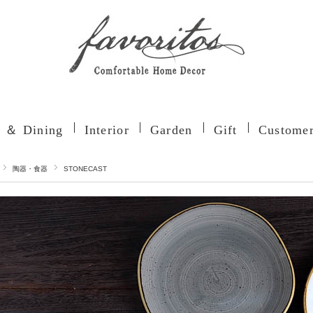
n ＆ Dining
Interior
Garden
Gift
Customer
陶器・食器
STONECAST