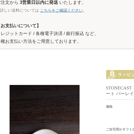
ご注文から
3営業日以内に発送
いたします。
※詳しい送料については
こちらをご確認ください
。
【お支払いについて】
レジットカード / 各種電子決済 / 銀行振込 など、
各種お支払い方法をご用意しております。
STONECA
ート バーレイホワ
価格:
ご自宅用かギフト