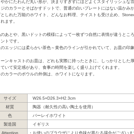
るやかにたわんだ丸い形が、決まりすぎずにほどよくスタイリッシュな
ッジのカラーとそばかすドットで、普通の白いプレートにはない温かみ
としれた万能のホワイト、どんなお料理、テイストも受け止め、Stone
くれます。
毛のあとや、黒いドットの模様によって一枚ずつ自然に表情が違うとこ
イントです。
皿のエッジには柔らかい茶色～黄色のラインが引かれていて、お皿の印
トーンキャストのお皿は、どれも実際に持ったときに、しっかりとした
っていて安定感があり、食事の時間を楽しく盛り上げてくれます。
てのカラーのボウルの外側は、ホワイトになります。
サイズ
W26.5×D26.3×H2.3cm
材質
陶器（耐久性の高い陶土を使用）
色
バーレイホワイト
製造国
イギリス
Attention
・お使いのブラウザにより色味が異なる場合がございま