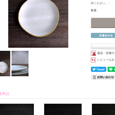
択ください。：
数量:
返品・交換の
レビューはあ
連商品