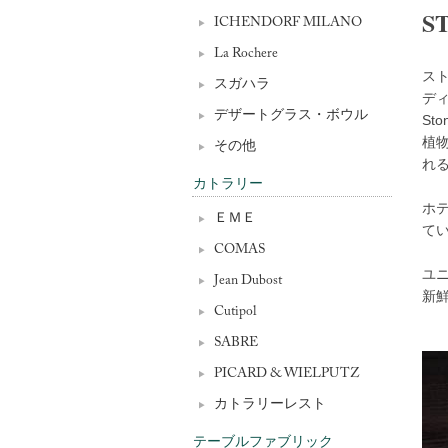
S
ICHENDORF MILANO
La Rochere
スト
スガハラ
デ
デザートグラス・ボウル
St
植
その他
れ
カトラリー
ホ
ＥＭＥ
て
COMAS
ユ
Jean Dubost
新
Cutipol
SABRE
PICARD & WIELPUTZ
カトラリーレスト
テーブルファブリック