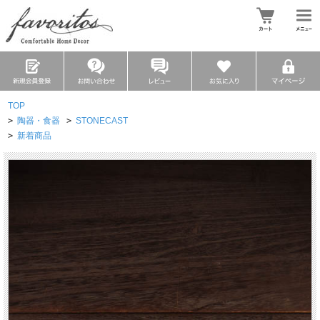
TOP
>
陶器・食器
>
STONECAST
>
新着商品