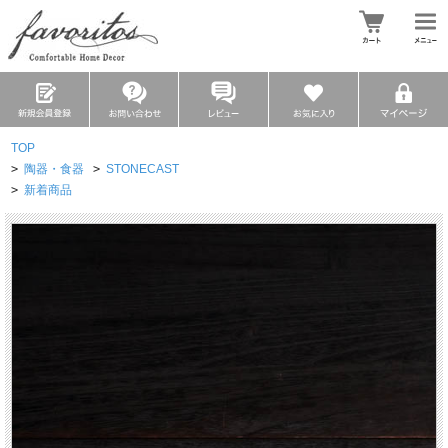
TOP
>
陶器・食器
>
STONECAST
>
新着商品